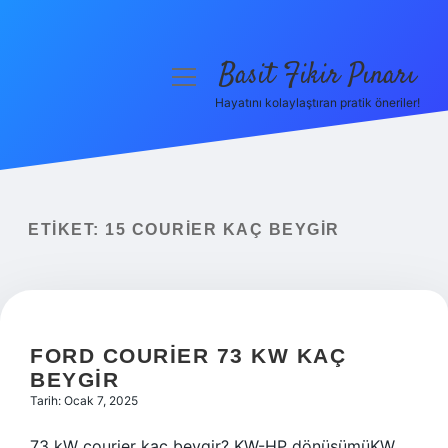
Basit Fikir Pınarı
menüyü
aç
Hayatını kolaylaştıran pratik öneriler!
Anasayfa
Gizlilik Politikası
Yasal Uyarı
ETIKET:
15 COURIER KAÇ BEYGIR
Hakkımızda
FORD COURIER 73 KW KAÇ
BEYGIR
Tarih: Ocak 7, 2025
73 kW courier kaç beygir? KW-HP dönüşümüKW