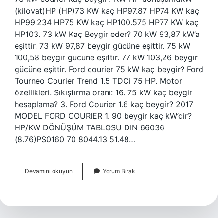
(kilovat)HP (HP)73 KW kaç HP97.87 HP74 KW kaç
HP99.234 HP75 KW kaç HP100.575 HP77 KW kaç
HP103. 73 kW Kaç Beygir eder? 70 kW 93,87 kW’a
eşittir. 73 kW 97,87 beygir gücüne eşittir. 75 kW
100,58 beygir gücüne eşittir. 77 kW 103,26 beygir
gücüne eşittir. Ford courier 75 kW kaç beygir? Ford
Tourneo Courier Trend 1.5 TDCi 75 HP. Motor
özellikleri. Sıkıştırma oranı: 16. 75 kW kaç beygir
hesaplama? 3. Ford Courier 1.6 kaç beygir? 2017
MODEL FORD COURIER 1. 90 beygir kaç kW’dir?
HP/KW DÖNÜŞÜM TABLOSU DIN 66036
(8.76)PS0160 70 8044.13 51.48…
Ford
Devamını okuyun
Yorum Bırak
Courier
73
Kw
Kaç
Beygir