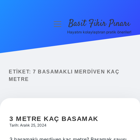
Basit Fikir Pınarı
menüyü
aç
Hayatını kolaylaştıran pratik öneriler!
Anasayfa
Gizlilik Politikası
Yasal Uyarı
ETIKET:
7 BASAMAKLI MERDIVEN KAÇ
METRE
Hakkımızda
3 METRE KAÇ BASAMAK
Tarih: Aralık 25, 2024
3 basamaklı merdiven kaç metre? Basamak sayısı