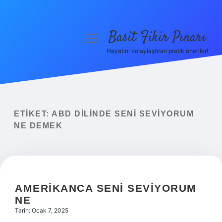
Basit Fikir Pınarı
menüyü
aç
Hayatını kolaylaştıran pratik öneriler!
Anasayfa
Gizlilik Politikası
Yasal Uyarı
ETIKET:
ABD DILINDE SENI SEVIYORUM
NE DEMEK
Hakkımızda
AMERIKANCA SENI SEVIYORUM
NE
Tarih: Ocak 7, 2025