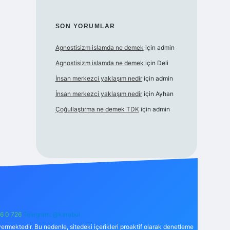
SON YORUMLAR
Agnostisizm islamda ne demek
için
admin
Agnostisizm islamda ne demek
için
Deli
İnsan merkezci yaklaşım nedir
için
admin
İnsan merkezci yaklaşım nedir
için
Ayhan
Çoğullaştırma ne demek TDK
için
admin
6 0 726
Telegram: @karabul
ermektedir. Bu nedenle, sitedeki içerikleri proaktif olarak denetleme