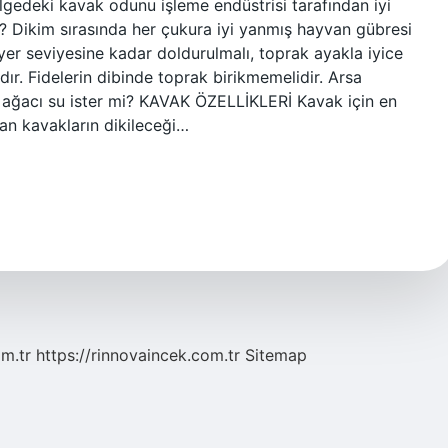
lgedeki kavak odunu işleme endüstrisi tarafından iyi
ilir? Dikim sırasında her çukura iyi yanmış hayvan gübresi
 yer seviyesine kadar doldurulmalı, toprak ayakla iyice
ıdır. Fidelerin dibinde toprak birikmemelidir. Arsa
ak ağacı su ister mi? KAVAK ÖZELLİKLERİ Kavak için en
an kavakların dikileceği…
om.tr
https://rinnovaincek.com.tr
Sitemap