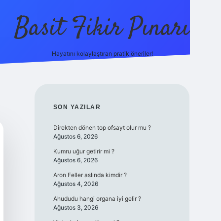
Basit Fikir Pınarı
Hayatını kolaylaştıran pratik öneriler!
elexbet yeni g
SIDEBAR
SON YAZILAR
Direkten dönen top ofsayt olur mu ?
Ağustos 6, 2026
Kumru uğur getirir mi ?
Ağustos 6, 2026
Aron Feller aslında kimdir ?
Ağustos 4, 2026
Ahududu hangi organa iyi gelir ?
Ağustos 3, 2026