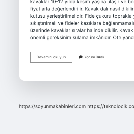
kavaklar 10-12 yılda kesim yaşına ulaşır ve bö
fiyatlarla değerlendirilir. Kavak dalı nasıl dik
kutusu yerleştirilmelidir. Fide çukuru toprakla
sıkıştırılmalı ve fideler kazıklara bağlanmamal
üzerinde kavaklar sıralar halinde dikilir. Kav
önemli gereksinim sulama imkânıdır. Öte yand
Kavak
Devamını okuyun
Yorum Bırak
Ağacı
Nasıl
Büyür
https://soyunmakabinleri.com
https://teknolocik.c