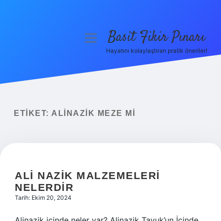
Basit Fikir Pınarı
menüyü
aç
Hayatını kolaylaştıran pratik öneriler!
Anasayfa
Gizlilik Politikası
Yasal Uyarı
ETIKET:
ALINAZIK MEZE MI
Hakkımızda
ALI NAZIK MALZEMELERI
NELERDIR
Tarih: Ekim 20, 2024
Alinazik içinde neler var? Alinazik Tavuk’un İçinde