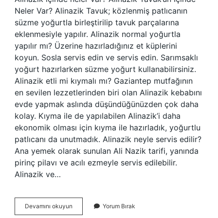
Neler Var? Alinazik Tavuk; közlenmiş patlıcanın
süzme yoğurtla birleştirilip tavuk parçalarına
eklenmesiyle yapılır. Alinazik normal yoğurtla
yapılır mı? Üzerine hazırladığınız et küplerini
koyun. Sosla servis edin ve servis edin. Sarımsaklı
yoğurt hazırlarken süzme yoğurt kullanabilirsiniz.
Alinazik etli mi kıymalı mı? Gaziantep mutfağının
en sevilen lezzetlerinden biri olan Alinazik kebabını
evde yapmak aslında düşündüğünüzden çok daha
kolay. Kıyma ile de yapılabilen Alinazik’i daha
ekonomik olması için kıyma ile hazırladık, yoğurtlu
patlıcanı da unutmadık. Alinazik neyle servis edilir?
Ana yemek olarak sunulan Ali Nazik tarifi, yanında
pirinç pilavı ve acılı ezmeyle servis edilebilir.
Alinazik ve…
Ali
Devamını okuyun
Yorum Bırak
Nazik