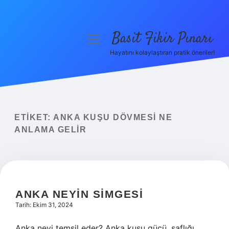
Basit Fikir Pınarı
menüyü
aç
Hayatını kolaylaştıran pratik öneriler!
Anasayfa
Gizlilik Politikası
Yasal Uyarı
ETIKET:
ANKA KUŞU DÖVMESI NE
ANLAMA GELIR
Hakkımızda
ANKA NEYIN SIMGESI
Tarih: Ekim 31, 2024
Anka neyi temsil eder? Anka kuşu gücü, saflığı,