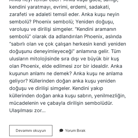
kendini yaratmayı, evrimi, erdemi, sadakati,
zarafeti ve adaleti temsil eder. Anka kuşu neyin
sembolü? Phoenix sembolü; Yeniden doğuşu,
varoluşu ve dirilişi simgeler. “Kendini aramanın
sembolü” olarak da adlandırılan Phoenix, aslında
“sabırlı olan ve çok çalışan herkesin kendi yeniden
doğuşunu deneyimleyeceği” anlamına gelir. Tüm
ulusların mitolojisinde sıra dışı ve büyük bir kuş
olan Phoenix, elde edilmesi zor bir idealdir. Anka
kuşunun anlamı ne demek? Anka kuşu ne anlama
geliyor? Küllerinden doğan anka kuşu yeniden
doğuşu ve dirilişi simgeler. Kendini yakıp
küllerinden doğan anka kuşu sabrın, yenilmezliğin,
mücadelenin ve çabayla dirilişin sembolüdür.
Ulaşılması zor…
Anka
Devamını okuyun
Yorum Bırak
Neyin