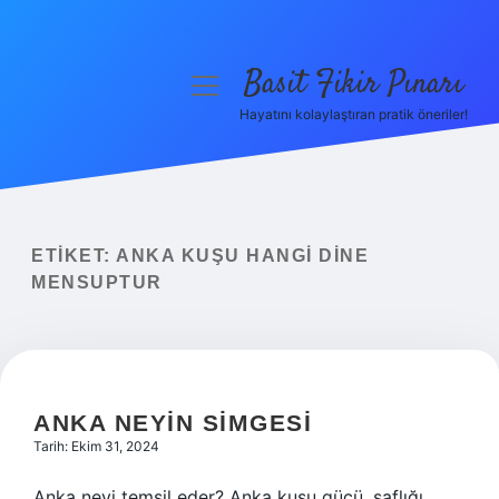
Basit Fikir Pınarı
menüyü
aç
Hayatını kolaylaştıran pratik öneriler!
Anasayfa
Gizlilik Politikası
Yasal Uyarı
ETIKET:
ANKA KUŞU HANGI DINE
MENSUPTUR
Hakkımızda
ANKA NEYIN SIMGESI
Tarih: Ekim 31, 2024
Anka neyi temsil eder? Anka kuşu gücü, saflığı,