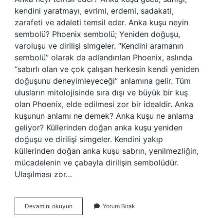
kendini yaratmayı, evrimi, erdemi, sadakati,
zarafeti ve adaleti temsil eder. Anka kuşu neyin
sembolü? Phoenix sembolü; Yeniden doğuşu,
varoluşu ve dirilişi simgeler. “Kendini aramanın
sembolü” olarak da adlandırılan Phoenix, aslında
“sabırlı olan ve çok çalışan herkesin kendi yeniden
doğuşunu deneyimleyeceği” anlamına gelir. Tüm
ulusların mitolojisinde sıra dışı ve büyük bir kuş
olan Phoenix, elde edilmesi zor bir idealdir. Anka
kuşunun anlamı ne demek? Anka kuşu ne anlama
geliyor? Küllerinden doğan anka kuşu yeniden
doğuşu ve dirilişi simgeler. Kendini yakıp
küllerinden doğan anka kuşu sabrın, yenilmezliğin,
mücadelenin ve çabayla dirilişin sembolüdür.
Ulaşılması zor…
Anka
Devamını okuyun
Yorum Bırak
Neyin