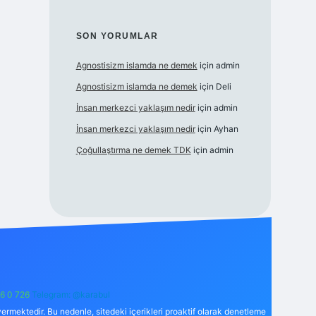
SON YORUMLAR
Agnostisizm islamda ne demek
için
admin
Agnostisizm islamda ne demek
için
Deli
İnsan merkezci yaklaşım nedir
için
admin
İnsan merkezci yaklaşım nedir
için
Ayhan
Çoğullaştırma ne demek TDK
için
admin
6 0 726
Telegram: @karabul
ermektedir. Bu nedenle, sitedeki içerikleri proaktif olarak denetleme