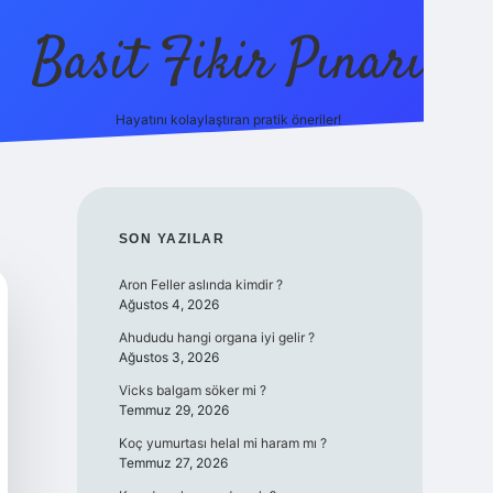
Basit Fikir Pınarı
Hayatını kolaylaştıran pratik öneriler!
elexbet yeni g
SIDEBAR
SON YAZILAR
Aron Feller aslında kimdir ?
Ağustos 4, 2026
Ahududu hangi organa iyi gelir ?
Ağustos 3, 2026
Vicks balgam söker mi ?
Temmuz 29, 2026
Koç yumurtası helal mi haram mı ?
Temmuz 27, 2026