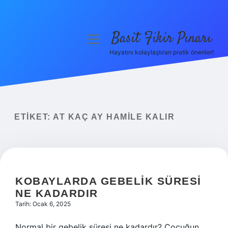
Basit Fikir Pınarı
menüyü
aç
Hayatını kolaylaştıran pratik öneriler!
Anasayfa
Gizlilik Politikası
Yasal Uyarı
ETIKET:
AT KAÇ AY HAMILE KALIR
Hakkımızda
KOBAYLARDA GEBELIK SÜRESI
NE KADARDIR
Tarih: Ocak 6, 2025
Normal bir gebelik süresi ne kadardır? Çocuğun