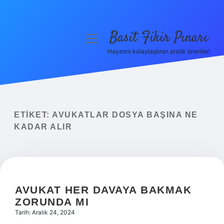
Basit Fikir Pınarı
menüyü
aç
Hayatını kolaylaştıran pratik öneriler!
Anasayfa
Gizlilik Politikası
Yasal Uyarı
ETIKET:
AVUKATLAR DOSYA BAŞINA NE
KADAR ALIR
Hakkımızda
AVUKAT HER DAVAYA BAKMAK
ZORUNDA MI
Tarih: Aralık 24, 2024