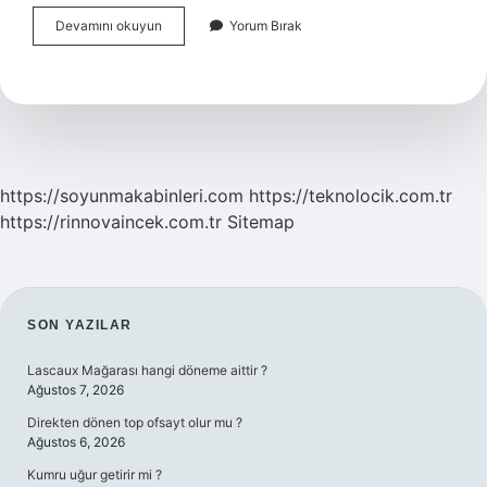
Avukat
Devamını okuyun
Yorum Bırak
Her
Davaya
Bakmak
Zorunda
Mı
https://soyunmakabinleri.com
https://teknolocik.com.tr
https://rinnovaincek.com.tr
Sitemap
SIDEBAR
SON YAZILAR
Lascaux Mağarası hangi döneme aittir ?
Ağustos 7, 2026
Direkten dönen top ofsayt olur mu ?
Ağustos 6, 2026
Kumru uğur getirir mi ?