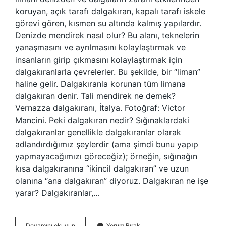
koruyan, açık tarafı dalgakıran, kapalı tarafı iskele
görevi gören, kısmen su altında kalmış yapılardır.
Denizde mendirek nasıl olur? Bu alanı, teknelerin
yanaşmasını ve ayrılmasını kolaylaştırmak ve
insanların girip çıkmasını kolaylaştırmak için
dalgakıranlarla çevrelerler. Bu şekilde, bir “liman”
haline gelir. Dalgakıranla korunan tüm limana
dalgakıran denir. Tali mendirek ne demek?
Vernazza dalgakıranı, İtalya. Fotoğraf: Victor
Mancini. Peki dalgakıran nedir? Sığınaklardaki
dalgakıranlar genellikle dalgakıranlar olarak
adlandırdığımız şeylerdir (ama şimdi bunu yapıp
yapmayacağımızı göreceğiz); örneğin, sığınağın
kısa dalgakıranına “ikincil dalgakıran” ve uzun
olanına “ana dalgakıran” diyoruz. Dalgakıran ne işe
yarar? Dalgakıranlar,…
Doğal
Devamını okuyun
Yorum Bırak