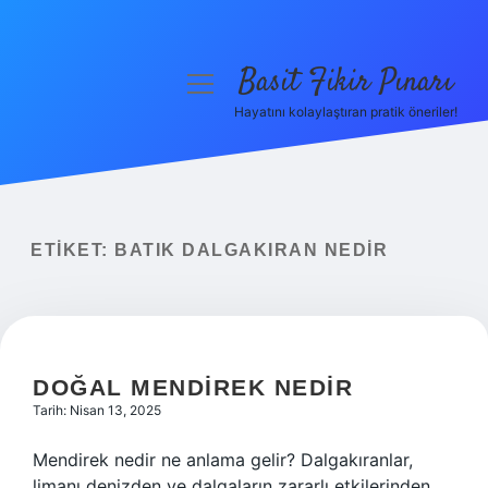
Basit Fikir Pınarı
menüyü
aç
Hayatını kolaylaştıran pratik öneriler!
Anasayfa
Gizlilik Politikası
Yasal Uyarı
ETIKET:
BATIK DALGAKIRAN NEDIR
Hakkımızda
DOĞAL MENDIREK NEDIR
Tarih: Nisan 13, 2025
Mendirek nedir ne anlama gelir? Dalgakıranlar,
limanı denizden ve dalgaların zararlı etkilerinden