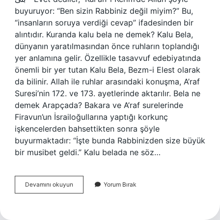
buyuruyor: “Ben sizin Rabbiniz değil miyim?” Bu,
“insanların soruya verdiği cevap” ifadesinden bir
alıntıdır. Kuranda kalu bela ne demek? Kalu Bela,
dünyanın yaratılmasından önce ruhların toplandığı
yer anlamına gelir. Özellikle tasavvuf edebiyatında
önemli bir yer tutan Kalu Bela, Bezm-i Elest olarak
da bilinir. Allah ile ruhlar arasındaki konuşma, A’raf
Suresi’nin 172. ve 173. ayetlerinde aktarılır. Bela ne
demek Arapçada? Bakara ve A’raf surelerinde
Firavun’un İsrailoğullarına yaptığı korkunç
işkencelerden bahsettikten sonra şöyle
buyurmaktadır: “İşte bunda Rabbinizden size büyük
bir musibet geldi.” Kalu belada ne söz…
Arapça
Devamını okuyun
Yorum Bırak
Kalu
Bela
Ne
Demek