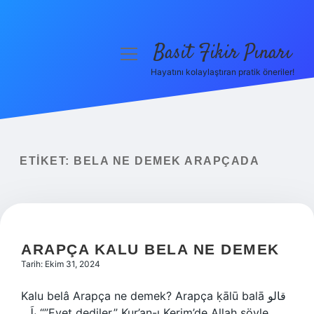
Basit Fikir Pınarı
menüyü
aç
Hayatını kolaylaştıran pratik öneriler!
Anasayfa
Gizlilik Politikası
Yasal Uyarı
ETIKET:
BELA NE DEMEK ARAPÇADA
Hakkımızda
ARAPÇA KALU BELA NE DEMEK
Tarih: Ekim 31, 2024
Kalu belâ Arapça ne demek? Arapça ḳālū balā قالو
بلَى “”Evet dediler,” Kur’an-ı Kerim’de Allah şöyle