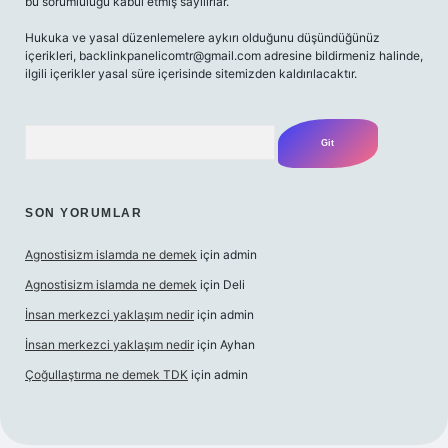
bu sorumluluğu kabul etmiş sayılırlar.
Hukuka ve yasal düzenlemelere aykırı olduğunu düşündüğünüz
içerikleri,
backlinkpanelicomtr@gmail.com
adresine bildirmeniz halinde,
ilgili içerikler yasal süre içerisinde sitemizden kaldırılacaktır.
Arama
SON YORUMLAR
Agnostisizm islamda ne demek
için
admin
Agnostisizm islamda ne demek
için
Deli
İnsan merkezci yaklaşım nedir
için
admin
İnsan merkezci yaklaşım nedir
için
Ayhan
Çoğullaştırma ne demek TDK
için
admin