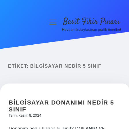
Basit Fikir Pınarı
menüyü
aç
Hayatını kolaylaştıran pratik öneriler!
Anasayfa
Gizlilik Politikası
Yasal Uyarı
ETIKET:
BILGISAYAR NEDIR 5 SINIF
Hakkımızda
BILGISAYAR DONANIMI NEDIR 5
SINIF
Tarih: Kasım 8, 2024
Donanım nedir kısaca 5. sınıf? DONANIM VE