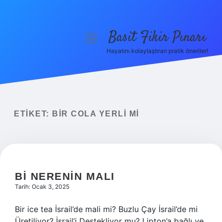
Basit Fikir Pınarı
menüyü
aç
Hayatını kolaylaştıran pratik öneriler!
Anasayfa
Gizlilik Politikası
Yasal Uyarı
ETIKET:
BIR COLA YERLI MI
Hakkımızda
BI NERENIN MALI
Tarih: Ocak 3, 2025
Bir ice tea İsrail’de mali mi? Buzlu Çay İsrail’de mi
Üretiliyor? İsrail’i Destekliyor mu? Lipton’a bağlı ve