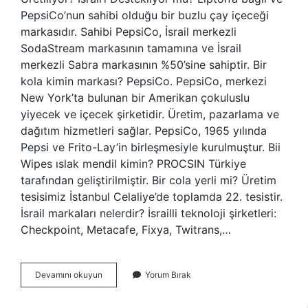
PepsiCo’nun sahibi olduğu bir buzlu çay içeceği
markasıdır. Sahibi PepsiCo, İsrail merkezli
SodaStream markasının tamamına ve İsrail
merkezli Sabra markasının %50’sine sahiptir. Bir
kola kimin markası? PepsiCo. PepsiCo, merkezi
New York’ta bulunan bir Amerikan çokuluslu
yiyecek ve içecek şirketidir. Üretim, pazarlama ve
dağıtım hizmetleri sağlar. PepsiCo, 1965 yılında
Pepsi ve Frito-Lay’in birleşmesiyle kurulmuştur. Bii
Wipes ıslak mendil kimin? PROCSIN Türkiye
tarafından geliştirilmiştir. Bir cola yerli mi? Üretim
tesisimiz İstanbul Celaliye’de toplamda 22. tesistir.
İsrail markaları nelerdir? İsrailli teknoloji şirketleri:
Checkpoint, Metacafe, Fixya, Twitrans,…
Bi
Devamını okuyun
Yorum Bırak
Nerenin
Malı