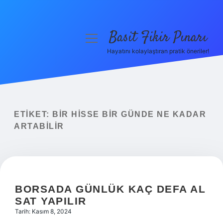
Basit Fikir Pınarı
menüyü
aç
Hayatını kolaylaştıran pratik öneriler!
Anasayfa
Gizlilik Politikası
Yasal Uyarı
ETIKET:
BIR HISSE BIR GÜNDE NE KADAR
ARTABILIR
Hakkımızda
BORSADA GÜNLÜK KAÇ DEFA AL
SAT YAPILIR
Tarih: Kasım 8, 2024