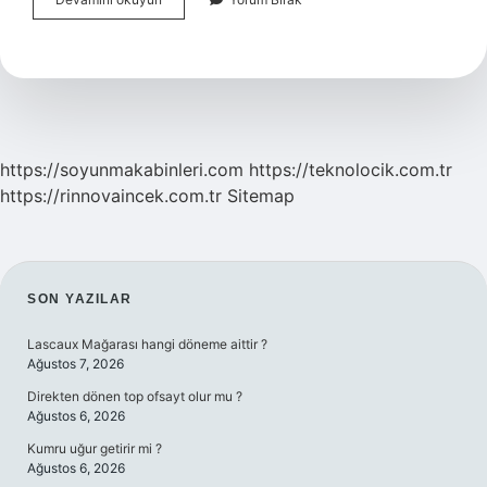
Günlük
Kaç
Defa
Al
Sat
Yapılır
https://soyunmakabinleri.com
https://teknolocik.com.tr
https://rinnovaincek.com.tr
Sitemap
SIDEBAR
SON YAZILAR
Lascaux Mağarası hangi döneme aittir ?
Ağustos 7, 2026
Direkten dönen top ofsayt olur mu ?
Ağustos 6, 2026
Kumru uğur getirir mi ?
Ağustos 6, 2026