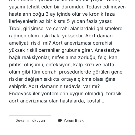
yaşamı tehdit eden bir durumdur. Tedavi edilmeyen
hastaların çoğu 3 ay içinde ölür ve kronik faza
ilerleyenlerin az bir kısmı 5 yıldan fazla yaşar.
Tıbbi, girişimsel ve cerrahi alanlardaki gelişmelere
rağmen ölüm riski hala yüksektir. Aort damarı
ameliyatı riskli mi? Aort anevrizması cerrahisi
yüksek riskli cerrahiler grubuna girer. Anesteziye
bağlı reaksiyonlar, nefes alma zorluğu, felç, kan
pıhtısı oluşumu, enfeksiyon, kalp krizi ve hatta
ölüm gibi tüm cerrahi prosedürlerde görülen genel
riskler değişen sıklıkta ortaya çıkma olasılığına
sahiptir. Aort damarının tedavisi var mı?
Endovasküler yöntemlerin uygun olmadığı torasik
aort anevrizması olan hastalarda, kostal…
Aort
Devamını okuyun
Yorum Bırak
Damarı
Dikilir