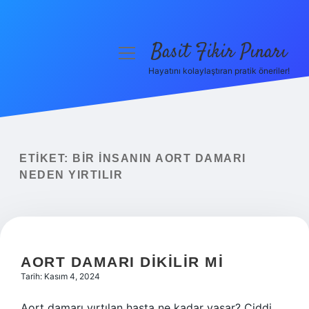
Basit Fikir Pınarı
menüyü
aç
Hayatını kolaylaştıran pratik öneriler!
Anasayfa
Gizlilik Politikası
Yasal Uyarı
ETIKET:
BIR INSANIN AORT DAMARI
NEDEN YIRTILIR
Hakkımızda
AORT DAMARI DIKILIR MI
Tarih: Kasım 4, 2024
Aort damarı yırtılan hasta ne kadar yaşar? Ciddi,