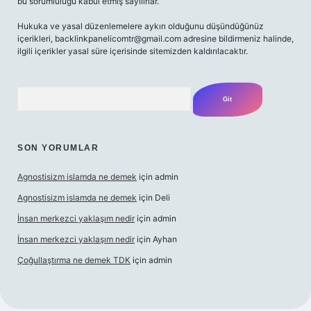
bu sorumluluğu kabul etmiş sayılırlar.
Hukuka ve yasal düzenlemelere aykırı olduğunu düşündüğünüz
içerikleri,
backlinkpanelicomtr@gmail.com
adresine bildirmeniz halinde,
ilgili içerikler yasal süre içerisinde sitemizden kaldırılacaktır.
Arama
SON YORUMLAR
Agnostisizm islamda ne demek
için
admin
Agnostisizm islamda ne demek
için
Deli
İnsan merkezci yaklaşım nedir
için
admin
İnsan merkezci yaklaşım nedir
için
Ayhan
Çoğullaştırma ne demek TDK
için
admin