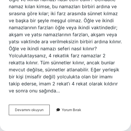
namaz kılan kimse, bu namazları birbiri ardına ve
sırasına göre kılar; iki farz arasında sünnet kılmaz
ve başka bir şeyle meşgul olmaz. Öğle ve ikindi
namazlarının farzları öğle veya ikindi vaktindedir;
akşam ve yatsı namazlarının farzları, akşam veya
yatsı vaktinde ara verilmeksizin birbiri ardına kılınır.
Öğle ve ikindi namazı seferi nasıl kılınır?
Yolculuktaysanız, 4 rekatlık farz namazlar 2
rekatta kılınır. Tüm sünnetler kılınır, ancak bunlar
mevcut değilse, sünnetler atlanabilir. Eğer yerleşik
bir kişi (misafir değil) yolculukta olan bir imamı
takip ederse, imam 2 rekat’ı 4 rekat olarak kıldırır
ve sonra onu sağında…
Yolculukta
Devamını okuyun
Yorum Bırak
Öğle
Ve
Ikindi
Namazı