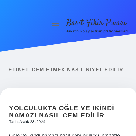
Basit Fikir Pınarı
menüyü
aç
Hayatını kolaylaştıran pratik öneriler!
Anasayfa
Gizlilik Politikası
Yasal Uyarı
ETIKET:
CEM ETMEK NASIL NIYET EDILIR
Hakkımızda
YOLCULUKTA ÖĞLE VE IKINDI
NAMAZI NASIL CEM EDILIR
Tarih: Aralık 23, 2024
Öğle ve ikindi namazı nasıl cem edilir? Cemaatle