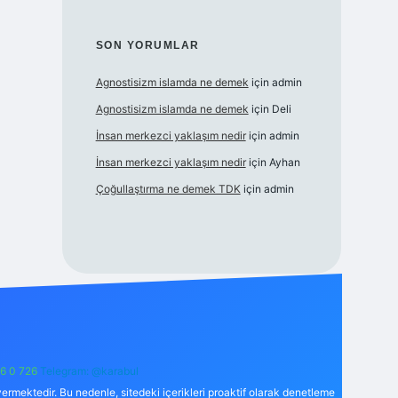
SON YORUMLAR
Agnostisizm islamda ne demek
için
admin
Agnostisizm islamda ne demek
için
Deli
İnsan merkezci yaklaşım nedir
için
admin
İnsan merkezci yaklaşım nedir
için
Ayhan
Çoğullaştırma ne demek TDK
için
admin
6 0 726
Telegram: @karabul
ermektedir. Bu nedenle, sitedeki içerikleri proaktif olarak denetleme