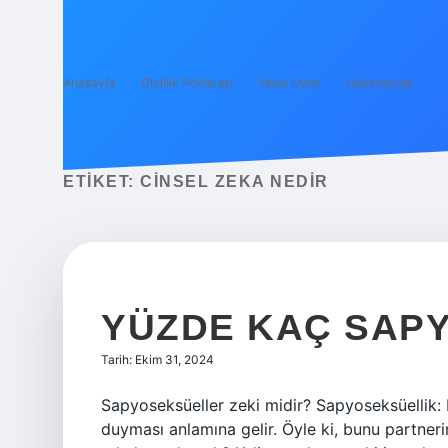
Anasayfa
Gizlilik Politikası
Yasal Uyarı
Hakkımızda
ETIKET:
CINSEL ZEKA NEDIR
YÜZDE KAÇ SAP
Tarih: Ekim 31, 2024
Sapyoseksüeller zeki midir? Sapyoseksüellik: Bi
duyması anlamına gelir. Öyle ki, bunu partneri