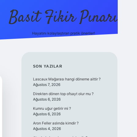
Basit Fikir Pınarı
Hayatını kolaylaştıran pratik öneriler!
elexbet yeni 
SIDEBAR
SON YAZILAR
Lascaux Mağarası hangi döneme aittir ?
Ağustos 7, 2026
Direkten dönen top ofsayt olur mu ?
Ağustos 6, 2026
Kumru uğur getirir mi ?
Ağustos 6, 2026
Aron Feller aslında kimdir ?
Ağustos 4, 2026