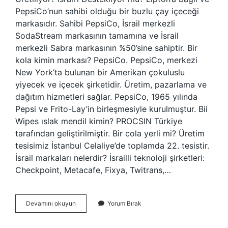
PepsiCo’nun sahibi olduğu bir buzlu çay içeceği
markasıdır. Sahibi PepsiCo, İsrail merkezli
SodaStream markasının tamamına ve İsrail
merkezli Sabra markasının %50’sine sahiptir. Bir
kola kimin markası? PepsiCo. PepsiCo, merkezi
New York’ta bulunan bir Amerikan çokuluslu
yiyecek ve içecek şirketidir. Üretim, pazarlama ve
dağıtım hizmetleri sağlar. PepsiCo, 1965 yılında
Pepsi ve Frito-Lay’in birleşmesiyle kurulmuştur. Bii
Wipes ıslak mendil kimin? PROCSIN Türkiye
tarafından geliştirilmiştir. Bir cola yerli mi? Üretim
tesisimiz İstanbul Celaliye’de toplamda 22. tesistir.
İsrail markaları nelerdir? İsrailli teknoloji şirketleri:
Checkpoint, Metacafe, Fixya, Twitrans,…
Bi
Devamını okuyun
Yorum Bırak
Nerenin
Malı