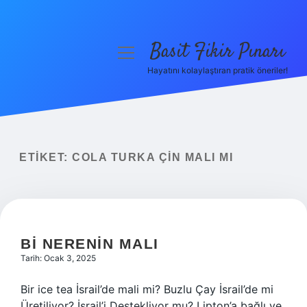
Basit Fikir Pınarı
menüyü
aç
Hayatını kolaylaştıran pratik öneriler!
Anasayfa
Gizlilik Politikası
Yasal Uyarı
ETIKET:
COLA TURKA ÇIN MALI MI
Hakkımızda
BI NERENIN MALI
Tarih: Ocak 3, 2025
Bir ice tea İsrail’de mali mi? Buzlu Çay İsrail’de mi
Üretiliyor? İsrail’i Destekliyor mu? Lipton’a bağlı ve