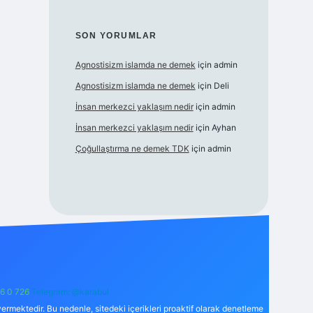
SON YORUMLAR
Agnostisizm islamda ne demek
için
admin
Agnostisizm islamda ne demek
için
Deli
İnsan merkezci yaklaşım nedir
için
admin
İnsan merkezci yaklaşım nedir
için
Ayhan
Çoğullaştırma ne demek TDK
için
admin
6 0 726
Telegram: @karabul
ermektedir. Bu nedenle, sitedeki içerikleri proaktif olarak denetleme