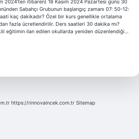
sım 2024’ten itibaren) 18 Kasım 2024 Pazartesi günü 30
ününden Sabahçı Grubunun başlangıç ​​zamanı 07: 50-12:
aati kaç dakikadır? Özel bir kurs genellikle ortalama
an fazla ücretlendirilir. Ders saatleri 30 dakika mı?
li eğitimin ilan edilen okullarda yeniden düzenlendiği…
om.tr
https://rinnovaincek.com.tr
Sitemap