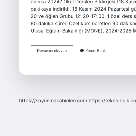
dakika 2024? Okul Dersleri Bildirgesi (18 Ka
dakikaya indirildi. 18 Kasım 2024 Pazartesi g
20 ve öğlen Grubu 12: 20-17: 00. 1 özel ders s
90 dakika sürer. Özel kurs ücretleri 90 dakikad
Ulusal Eğitim Bakanlığı (MONE), 2024-2025 İki
1
Devamını okuyun
Yorum Bırak
Ders
Saati
Kaç
Dakikadır
https://soyunmakabinleri.com
https://teknolocik.c