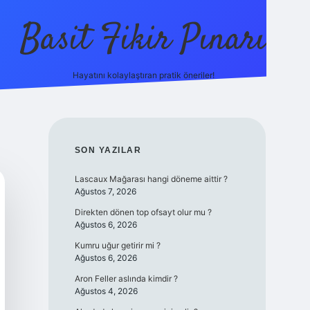
Basit Fikir Pınarı
Hayatını kolaylaştıran pratik öneriler!
elexbet yeni giriş
https://betci
SIDEBAR
SON YAZILAR
Lascaux Mağarası hangi döneme aittir ?
Ağustos 7, 2026
Direkten dönen top ofsayt olur mu ?
Ağustos 6, 2026
Kumru uğur getirir mi ?
Ağustos 6, 2026
Aron Feller aslında kimdir ?
Ağustos 4, 2026