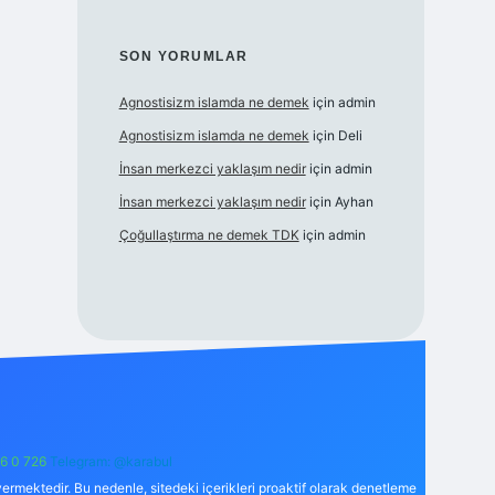
SON YORUMLAR
Agnostisizm islamda ne demek
için
admin
Agnostisizm islamda ne demek
için
Deli
İnsan merkezci yaklaşım nedir
için
admin
İnsan merkezci yaklaşım nedir
için
Ayhan
Çoğullaştırma ne demek TDK
için
admin
6 0 726
Telegram: @karabul
ermektedir. Bu nedenle, sitedeki içerikleri proaktif olarak denetleme