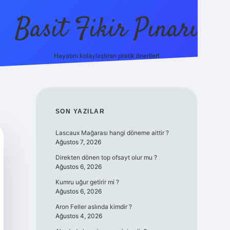
Basit Fikir Pınarı
Hayatını kolaylaştıran pratik öneriler!
elexbet yeni g
SIDEBAR
SON YAZILAR
Lascaux Mağarası hangi döneme aittir ?
Ağustos 7, 2026
Direkten dönen top ofsayt olur mu ?
Ağustos 6, 2026
Kumru uğur getirir mi ?
Ağustos 6, 2026
Aron Feller aslında kimdir ?
Ağustos 4, 2026