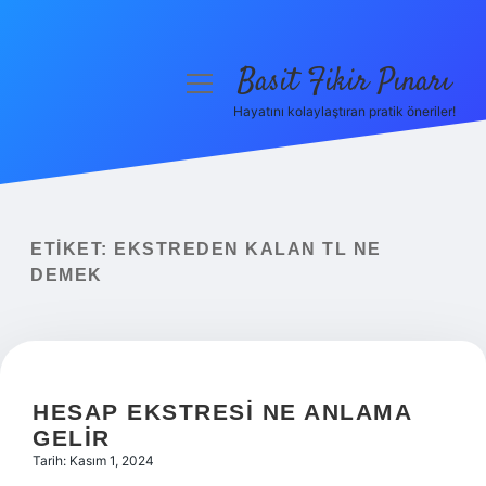
Basit Fikir Pınarı
menüyü
aç
Hayatını kolaylaştıran pratik öneriler!
Anasayfa
Gizlilik Politikası
Yasal Uyarı
ETIKET:
EKSTREDEN KALAN TL NE
DEMEK
Hakkımızda
HESAP EKSTRESI NE ANLAMA
GELIR
Tarih: Kasım 1, 2024