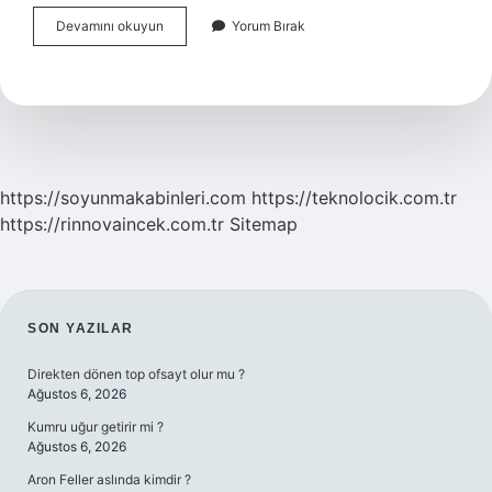
Hesap
Devamını okuyun
Yorum Bırak
Ekstresi
Ne
Anlama
Gelir
https://soyunmakabinleri.com
https://teknolocik.com.tr
https://rinnovaincek.com.tr
Sitemap
SIDEBAR
SON YAZILAR
Direkten dönen top ofsayt olur mu ?
Ağustos 6, 2026
Kumru uğur getirir mi ?
Ağustos 6, 2026
Aron Feller aslında kimdir ?