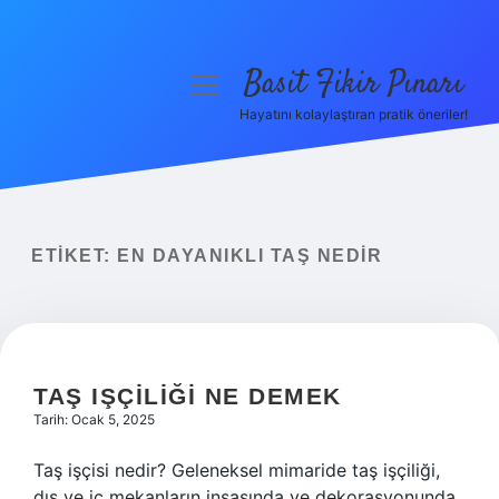
Basit Fikir Pınarı
menüyü
aç
Hayatını kolaylaştıran pratik öneriler!
Anasayfa
Gizlilik Politikası
Yasal Uyarı
ETIKET:
EN DAYANIKLI TAŞ NEDIR
Hakkımızda
TAŞ IŞÇILIĞI NE DEMEK
Tarih: Ocak 5, 2025
Taş işçisi nedir? Geleneksel mimaride taş işçiliği,
dış ve iç mekanların inşasında ve dekorasyonunda