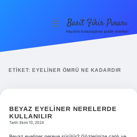
Basit Fikir Pınarı
menüyü
aç
Hayatını kolaylaştıran pratik öneriler!
Anasayfa
Gizlilik Politikası
Yasal Uyarı
ETIKET:
EYELINER ÖMRÜ NE KADARDIR
Hakkımızda
BEYAZ EYELINER NERELERDE
KULLANILIR
Tarih: Ekim 10, 2024
Beyaz eyeliner nereye sürülür? Gözlerinize canlı ve