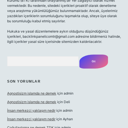
Kurumu (BTK) tarafından onaylanmış bir Yer Sağlayıcı olarak hizmet
vermektedir. Bu nedenle, sitedeki içerikleri proaktif olarak denetleme
veya araştırma yükümlülüğümüz bulunmamaktadır. Ancak, üyelerimiz
yazdıkları içeriklerin sorumluluğunu taşımakta olup, siteye üye olarak
bu sorumluluğu kabul etmiş sayılırlar.
Hukuka ve yasal düzenlemelere aykırı olduğunu düşündüğünüz
içerikleri,
backlinkpanelicomtr@gmail.com
adresine bildirmeniz halinde,
ilgili içerikler yasal süre içerisinde sitemizden kaldırılacaktır.
Arama
SON YORUMLAR
Agnostisizm islamda ne demek
için
admin
Agnostisizm islamda ne demek
için
Deli
İnsan merkezci yaklaşım nedir
için
admin
İnsan merkezci yaklaşım nedir
için
Ayhan
Çoğullaştırma ne demek TDK
için
admin