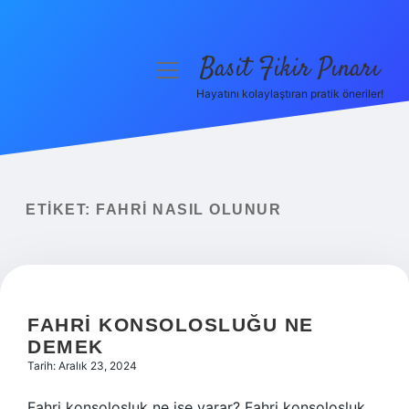
Basit Fikir Pınarı
menüyü
aç
Hayatını kolaylaştıran pratik öneriler!
Anasayfa
Gizlilik Politikası
Yasal Uyarı
ETIKET:
FAHRI NASIL OLUNUR
Hakkımızda
FAHRI KONSOLOSLUĞU NE
DEMEK
Tarih: Aralık 23, 2024
Fahri konsolosluk ne işe yarar? Fahri konsolosluk