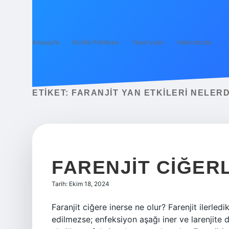
Anasayfa
Gizlilik Politikası
Yasal Uyarı
Hakkımızda
ETIKET:
FARANJIT YAN ETKILERI NELERD
FARENJIT CIĞERL
Tarih: Ekim 18, 2024
Faranjit ciğere inerse ne olur? Farenjit ilerled
edilmezse; enfeksiyon aşağı iner ve larenjite