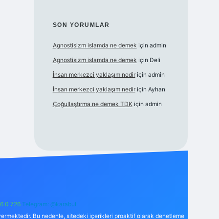
SON YORUMLAR
Agnostisizm islamda ne demek
için
admin
Agnostisizm islamda ne demek
için
Deli
İnsan merkezci yaklaşım nedir
için
admin
İnsan merkezci yaklaşım nedir
için
Ayhan
Çoğullaştırma ne demek TDK
için
admin
6 0 726
Telegram: @karabul
ermektedir. Bu nedenle, sitedeki içerikleri proaktif olarak denetleme