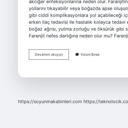
akciğer enfeksiyonlarına neden olur. Faranjitin 
yollarını tıkayabilir veya boğazda apse oluşu
gibi ciddi komplikasyonlara yol açabileceği iç
erken ilaç tedavisi ile hastalık kolayca tedavi e
boğaz ağrısı, yutma zorluğu ve öksürük gibi s
Farenjit nefes darlığına neden olur mu? Farenj
Farenjit
Devamını okuyun
Yorum Bırak
Ciğerlere
Iner
Mi
https://soyunmakabinleri.com
https://teknolocik.c