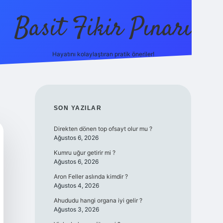
Basit Fikir Pınarı
Hayatını kolaylaştıran pratik öneriler!
elexbet yeni giriş
https://betci
SIDEBAR
SON YAZILAR
Direkten dönen top ofsayt olur mu ?
Ağustos 6, 2026
Kumru uğur getirir mi ?
Ağustos 6, 2026
Aron Feller aslında kimdir ?
Ağustos 4, 2026
Ahududu hangi organa iyi gelir ?
Ağustos 3, 2026