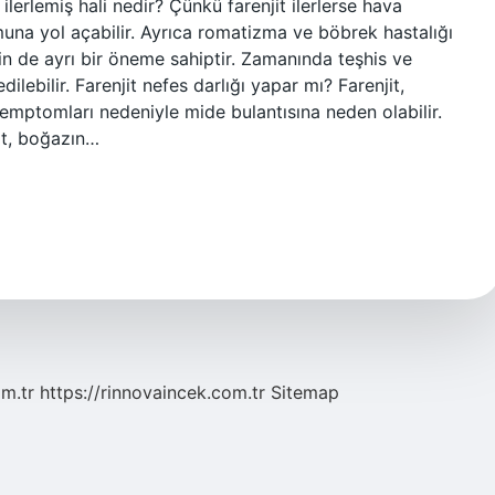
ilerlemiş hali nedir? Çünkü farenjit ilerlerse hava
muna yol açabilir. Ayrıca romatizma ve böbrek hastalığı
in de ayrı bir öneme sahiptir. Zamanında teşhis ve
dilebilir. Farenjit nefes darlığı yapar mı? Farenjit,
emptomları nedeniyle mide bulantısına neden olabilir.
it, boğazın…
om.tr
https://rinnovaincek.com.tr
Sitemap