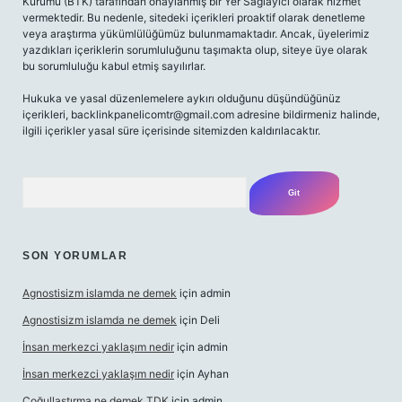
Kurumu (BTK) tarafından onaylanmış bir Yer Sağlayıcı olarak hizmet
vermektedir. Bu nedenle, sitedeki içerikleri proaktif olarak denetleme
veya araştırma yükümlülüğümüz bulunmamaktadır. Ancak, üyelerimiz
yazdıkları içeriklerin sorumluluğunu taşımakta olup, siteye üye olarak
bu sorumluluğu kabul etmiş sayılırlar.
Hukuka ve yasal düzenlemelere aykırı olduğunu düşündüğünüz
içerikleri,
backlinkpanelicomtr@gmail.com
adresine bildirmeniz halinde,
ilgili içerikler yasal süre içerisinde sitemizden kaldırılacaktır.
Arama
SON YORUMLAR
Agnostisizm islamda ne demek
için
admin
Agnostisizm islamda ne demek
için
Deli
İnsan merkezci yaklaşım nedir
için
admin
İnsan merkezci yaklaşım nedir
için
Ayhan
Çoğullaştırma ne demek TDK
için
admin