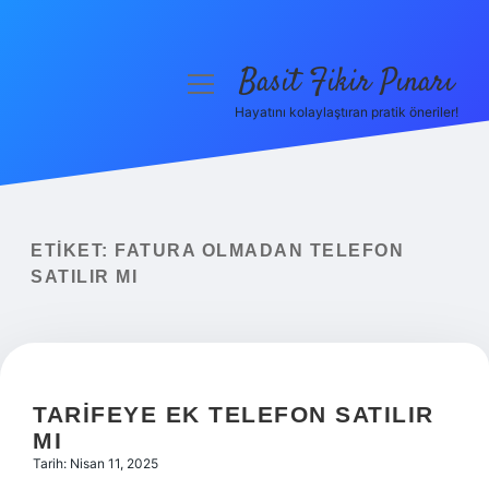
Basit Fikir Pınarı
menüyü
aç
Hayatını kolaylaştıran pratik öneriler!
Anasayfa
Gizlilik Politikası
Yasal Uyarı
ETIKET:
FATURA OLMADAN TELEFON
SATILIR MI
Hakkımızda
TARIFEYE EK TELEFON SATILIR
MI
Tarih: Nisan 11, 2025