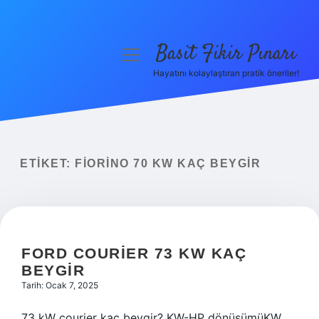
Basit Fikir Pınarı
menüyü
aç
Hayatını kolaylaştıran pratik öneriler!
Anasayfa
Gizlilik Politikası
Yasal Uyarı
ETIKET:
FIORINO 70 KW KAÇ BEYGIR
Hakkımızda
FORD COURIER 73 KW KAÇ
BEYGIR
Tarih: Ocak 7, 2025
73 kW courier kaç beygir? KW-HP dönüşümüKW