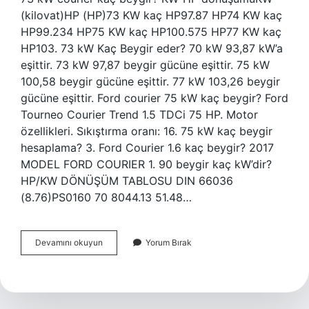
(kilovat)HP (HP)73 KW kaç HP97.87 HP74 KW kaç
HP99.234 HP75 KW kaç HP100.575 HP77 KW kaç
HP103. 73 kW Kaç Beygir eder? 70 kW 93,87 kW’a
eşittir. 73 kW 97,87 beygir gücüne eşittir. 75 kW
100,58 beygir gücüne eşittir. 77 kW 103,26 beygir
gücüne eşittir. Ford courier 75 kW kaç beygir? Ford
Tourneo Courier Trend 1.5 TDCi 75 HP. Motor
özellikleri. Sıkıştırma oranı: 16. 75 kW kaç beygir
hesaplama? 3. Ford Courier 1.6 kaç beygir? 2017
MODEL FORD COURIER 1. 90 beygir kaç kW’dir?
HP/KW DÖNÜŞÜM TABLOSU DIN 66036
(8.76)PS0160 70 8044.13 51.48…
Ford
Devamını okuyun
Yorum Bırak
Courier
73
Kw
Kaç
Beygir