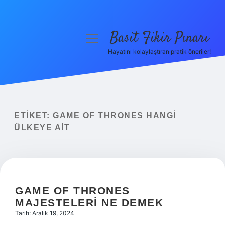
Basit Fikir Pınarı
menüyü
aç
Hayatını kolaylaştıran pratik öneriler!
Anasayfa
Gizlilik Politikası
Yasal Uyarı
ETIKET:
GAME OF THRONES HANGI
ÜLKEYE AIT
Hakkımızda
GAME OF THRONES
MAJESTELERI NE DEMEK
Tarih: Aralık 19, 2024