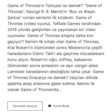
Game of Thrones’ın Türkçesi ne demek? “Game of
Thrones”, George R. R. Martin’in “Buz ve Ateşin
Şarkısı” roman serisinin ilk kitabıdır. Game of
Thrones (video oyunu), Telltale Games tarafından
2014 yılında geliştirilen ve yayınlanan bir video
oyunudur. Game of Thrones kitapta tahta kim
geçiyor? Serinin ilk kitabı olan Game of Thrones,
Kral Robert’ın ölümünden sonra Westeros’ta çeşitli
hanedanların Demir Taht’ı ele geçirme mücadelesini
konu alıyor. Robert’ın oğlu Joffrey, babasının
ölümünden sonra annesinin ve aşırı zengin ailesi
Lannister hanedanının desteğiyle tahta çıkar. Game
of Thrones Dracarys ne demek? Valyrian dilinde
ejderha ateşi anlamına gelen kelime. Kelime ilk
olarak Game of Thrones’da…
Game
Devamını okuyun
Yorum Bırak
Of