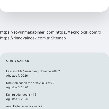
Thrones
Majesteleri
Ne
Demek
https://soyunmakabinleri.com
https://teknolocik.com.tr
https://rinnovaincek.com.tr
Sitemap
SIDEBAR
SON YAZILAR
Lascaux Mağarası hangi döneme aittir ?
Ağustos 7, 2026
Direkten dönen top ofsayt olur mu ?
Ağustos 6, 2026
Kumru uğur getirir mi ?
Ağustos 6, 2026
Aron Feller aslında kimdir ?