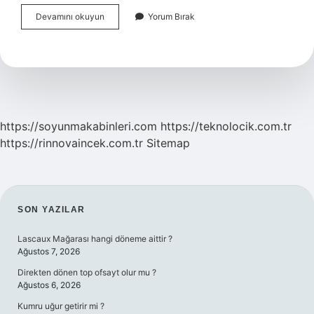
Güvenli
Devamını okuyun
Yorum Bırak
Bağlanma
Nasıl
Sağlanır
https://soyunmakabinleri.com
https://teknolocik.com.tr
https://rinnovaincek.com.tr
Sitemap
SIDEBAR
SON YAZILAR
Lascaux Mağarası hangi döneme aittir ?
Ağustos 7, 2026
Direkten dönen top ofsayt olur mu ?
Ağustos 6, 2026
Kumru uğur getirir mi ?