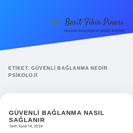
Basit Fikir Pınarı
menüyü
aç
Hayatını kolaylaştıran pratik öneriler!
Anasayfa
Gizlilik Politikası
Yasal Uyarı
ETIKET:
GÜVENLI BAĞLANMA NEDIR
PSIKOLOJI
Hakkımızda
GÜVENLI BAĞLANMA NASIL
SAĞLANIR
Tarih: Eylül 14, 2024