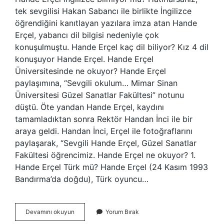
tek sevgilisi Hakan Sabancı ile birlikte İngilizce
öğrendiğini kanıtlayan yazılara imza atan Hande
Erçel, yabancı dil bilgisi nedeniyle çok
konuşulmuştu. Hande Erçel kaç dil biliyor? Kız 4 dil
konuşuyor Hande Erçel. Hande Erçel
Üniversitesinde ne okuyor? Hande Erçel
paylaşımına, “Sevgili okulum… Mimar Sinan
Üniversitesi Güzel Sanatlar Fakültesi” notunu
düştü. Öte yandan Hande Erçel, kaydını
tamamladıktan sonra Rektör Handan İnci ile bir
araya geldi. Handan İnci, Erçel ile fotoğraflarını
paylaşarak, “Sevgili Hande Erçel, Güzel Sanatlar
Fakültesi öğrencimiz. Hande Erçel ne okuyor? 1.
Hande Erçel Türk mü? Hande Erçel (24 Kasım 1993
Bandırma’da doğdu), Türk oyuncu…
Hande
Devamını okuyun
Yorum Bırak
Erçel