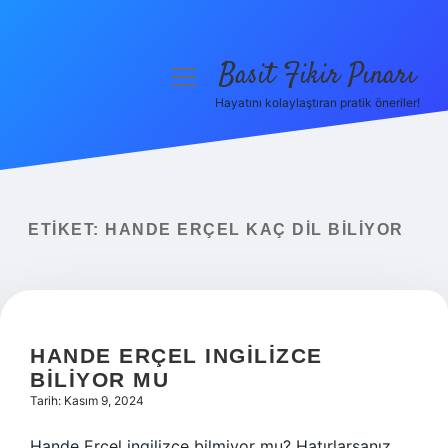
Basit Fikir Pınarı
menüyü
aç
Hayatını kolaylaştıran pratik öneriler!
Anasayfa
Gizlilik Politikası
Yasal Uyarı
ETIKET:
HANDE ERÇEL KAÇ DIL BILIYOR
Hakkımızda
HANDE ERÇEL INGILIZCE
BILIYOR MU
Tarih: Kasım 9, 2024
Hande Erçel ingilizce bilmiyor mu? Hatırlarsanız,