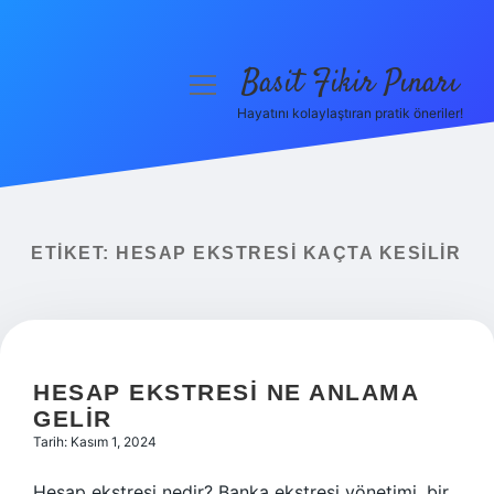
Basit Fikir Pınarı
menüyü
aç
Hayatını kolaylaştıran pratik öneriler!
Anasayfa
Gizlilik Politikası
Yasal Uyarı
ETIKET:
HESAP EKSTRESI KAÇTA KESILIR
Hakkımızda
HESAP EKSTRESI NE ANLAMA
GELIR
Tarih: Kasım 1, 2024
Hesap ekstresi nedir? Banka ekstresi yönetimi, bir