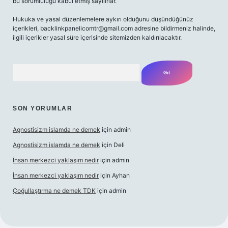
bu sorumluluğu kabul etmiş sayılırlar.
Hukuka ve yasal düzenlemelere aykırı olduğunu düşündüğünüz
içerikleri,
backlinkpanelicomtr@gmail.com
adresine bildirmeniz halinde,
ilgili içerikler yasal süre içerisinde sitemizden kaldırılacaktır.
Arama
SON YORUMLAR
Agnostisizm islamda ne demek
için
admin
Agnostisizm islamda ne demek
için
Deli
İnsan merkezci yaklaşım nedir
için
admin
İnsan merkezci yaklaşım nedir
için
Ayhan
Çoğullaştırma ne demek TDK
için
admin