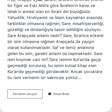
bir figür ve Eski Ahit’e göre İbrahim’in karısı ve
İshak’ın annesi olan bir İbrani din büyüğüdür.
Yahudilik, Hristiyanlık ve İslam kaynakları arasında
farklılıklar olmasına rağmen, Sare; misafirperverliği,
güzelliği ve dindarlığıyla tasvir edildiğini söylüyor.
Sare Arapçada anlamı nedir? Sare, İbranice kökenli
bir isim olmasına rağmen Arapçada da yaygın
olarak kullanılmaktadır. Saf ve temiz anlamına
gelen bu isim, gerekli anlamı da taşımaktadır. Sare
ismi koymak caiz mi? Sare isminin Kur’an’da geçip
geçmediği sorulursa, bu ismin kutsal kitap olan
Kur’an’da geçmediği görülecektir. Ancak çocuklara
bu ismi vermenin bir sakıncası yoktur.…
Sare
Devamını okuyun
Yorum Bırak
Ne
Demek
Arapça