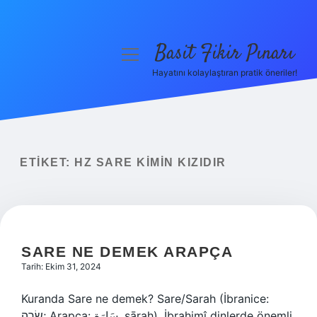
Basit Fikir Pınarı
menüyü
aç
Hayatını kolaylaştıran pratik öneriler!
Anasayfa
Gizlilik Politikası
Yasal Uyarı
ETIKET:
HZ SARE KIMIN KIZIDIR
Hakkımızda
SARE NE DEMEK ARAPÇA
Tarih: Ekim 31, 2024
Kuranda Sare ne demek? Sare/Sarah (İbranice:
שָׂרָה; Arapça: سَارَة, sārah), İbrahimî dinlerde önemli