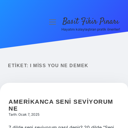
Basit Fikir Pınarı
menüyü
aç
Hayatını kolaylaştıran pratik öneriler!
Anasayfa
Gizlilik Politikası
Yasal Uyarı
ETIKET:
I MISS YOU NE DEMEK
Hakkımızda
AMERIKANCA SENI SEVIYORUM
NE
Tarih: Ocak 7, 2025
7 dilde seni seviyorum nasıl denir? 20 dilde “Seni