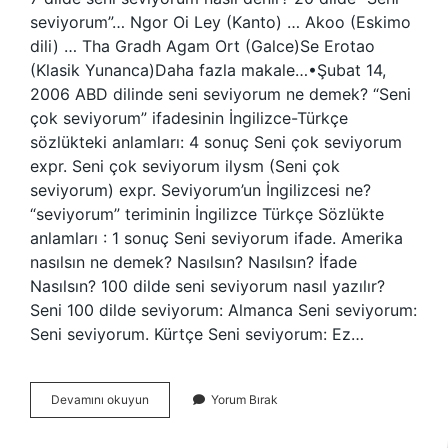
seviyorum”… Ngor Oi Ley (Kanto) … Akoo (Eskimo
dili) … Tha Gradh Agam Ort (Galce)Se Erotao
(Klasik Yunanca)Daha fazla makale…•Şubat 14,
2006 ABD dilinde seni seviyorum ne demek? “Seni
çok seviyorum” ifadesinin İngilizce-Türkçe
sözlükteki anlamları: 4 sonuç Seni çok seviyorum
expr. Seni çok seviyorum ilysm (Seni çok
seviyorum) expr. Seviyorum’un İngilizcesi ne?
“seviyorum” teriminin İngilizce Türkçe Sözlükte
anlamları : 1 sonuç Seni seviyorum ifade. Amerika
nasılsın ne demek? Nasılsın? Nasılsın? İfade
Nasılsın? 100 dilde seni seviyorum nasıl yazılır?
Seni 100 dilde seviyorum: Almanca Seni seviyorum:
Seni seviyorum. Kürtçe Seni seviyorum: Ez…
Amerikanca
Devamını okuyun
Yorum Bırak
Seni
Seviyorum