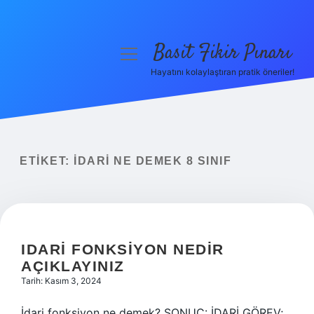
Basit Fikir Pınarı
menüyü
aç
Hayatını kolaylaştıran pratik öneriler!
Anasayfa
Gizlilik Politikası
Yasal Uyarı
ETIKET:
İDARI NE DEMEK 8 SINIF
Hakkımızda
IDARI FONKSIYON NEDIR
AÇIKLAYINIZ
Tarih: Kasım 3, 2024
İdari fonksiyon ne demek? SONUÇ: İDARİ GÖREV;