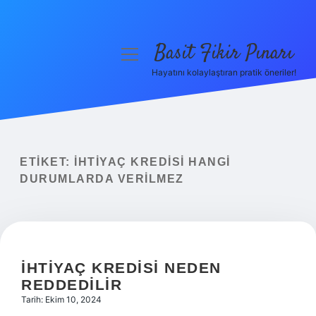
Basit Fikir Pınarı
menüyü
aç
Hayatını kolaylaştıran pratik öneriler!
Anasayfa
Gizlilik Politikası
Yasal Uyarı
ETIKET:
İHTIYAÇ KREDISI HANGI
DURUMLARDA VERILMEZ
Hakkımızda
İHTIYAÇ KREDISI NEDEN
REDDEDILIR
Tarih: Ekim 10, 2024