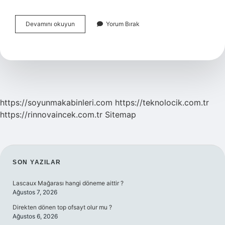
İHtiyaç
Devamını okuyun
Yorum Bırak
Kredisi
Neden
Reddedilir
https://soyunmakabinleri.com
https://teknolocik.com.tr
https://rinnovaincek.com.tr
Sitemap
SIDEBAR
SON YAZILAR
Lascaux Mağarası hangi döneme aittir ?
Ağustos 7, 2026
Direkten dönen top ofsayt olur mu ?
Ağustos 6, 2026