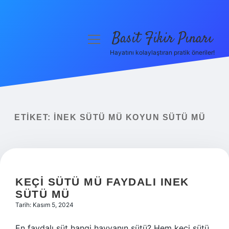
Basit Fikir Pınarı
menüyü
aç
Hayatını kolaylaştıran pratik öneriler!
Anasayfa
Gizlilik Politikası
Yasal Uyarı
ETIKET:
İNEK SÜTÜ MÜ KOYUN SÜTÜ MÜ
Hakkımızda
KEÇI SÜTÜ MÜ FAYDALI INEK
SÜTÜ MÜ
Tarih: Kasım 5, 2024
En faydalı süt hangi hayvanın sütü? Hem keçi sütü