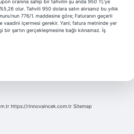
upon oranına sahip bir tahvilin şu anda 950 TL’ye
%5,26 olur. Tahvili 950 dolara satın alırsanız bu yıllık
Kanunu’nun 776/1. maddesine göre; Faturanın geçerli
e vaadini içermesi gerekir. Yani; fatura metninde yer
bir şartın gerçekleşmesine bağlı kılınamaz. İş
om.tr
https://rinnovaincek.com.tr
Sitemap