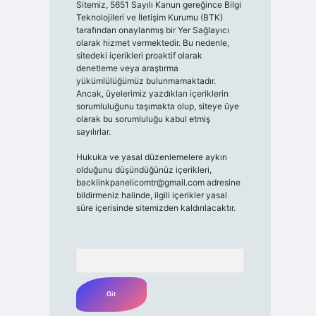
Sitemiz, 5651 Sayılı Kanun gereğince Bilgi
Teknolojileri ve İletişim Kurumu (BTK)
tarafından onaylanmış bir Yer Sağlayıcı
olarak hizmet vermektedir. Bu nedenle,
sitedeki içerikleri proaktif olarak
denetleme veya araştırma
yükümlülüğümüz bulunmamaktadır.
Ancak, üyelerimiz yazdıkları içeriklerin
sorumluluğunu taşımakta olup, siteye üye
olarak bu sorumluluğu kabul etmiş
sayılırlar.
Hukuka ve yasal düzenlemelere aykırı
olduğunu düşündüğünüz içerikleri,
backlinkpanelicomtr@gmail.com
adresine
bildirmeniz halinde, ilgili içerikler yasal
süre içerisinde sitemizden kaldırılacaktır.
Arama