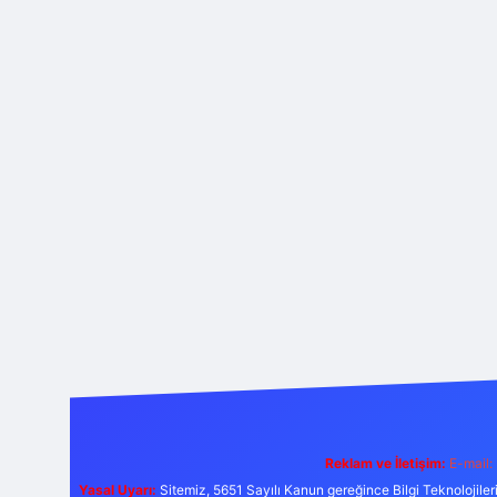
Reklam ve İletişim:
E-mail:
Yasal Uyarı:
Sitemiz, 5651 Sayılı Kanun gereğince Bilgi Teknolojiler