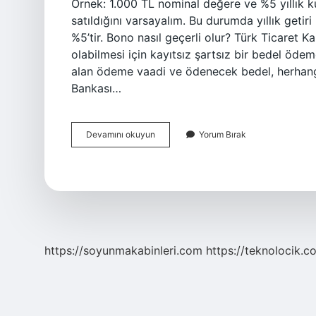
Örnek: 1.000 TL nominal değere ve %5 yıllık k
satıldığını varsayalım. Bu durumda yıllık getiri 
%5’tir. Bono nasıl geçerli olur? Türk Ticaret 
olabilmesi için kayıtsız şartsız bir bedel ödem
alan ödeme vaadi ve ödenecek bedel, herhangi 
Bankası…
Bono
Devamını okuyun
Yorum Bırak
Nedir
Ne
Işe
Yarar
https://soyunmakabinleri.com
https://teknolocik.c