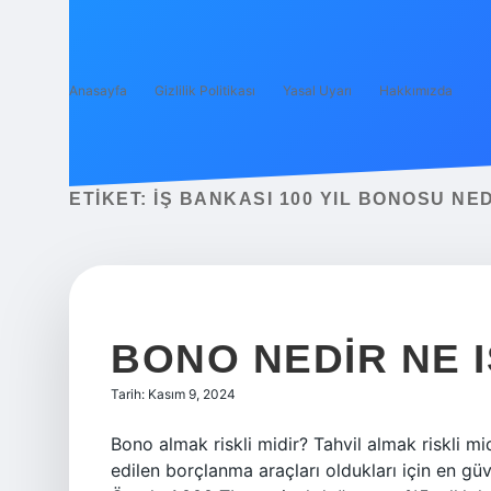
Anasayfa
Gizlilik Politikası
Yasal Uyarı
Hakkımızda
ETIKET:
İŞ BANKASI 100 YIL BONOSU NE
BONO NEDIR NE 
Tarih: Kasım 9, 2024
Bono almak riskli midir? Tahvil almak riskli mi
edilen borçlanma araçları oldukları için en güve