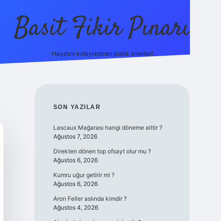
Basit Fikir Pınarı
Hayatını kolaylaştıran pratik öneriler!
elexbet yeni giriş
https://betci
SIDEBAR
SON YAZILAR
Lascaux Mağarası hangi döneme aittir ?
Ağustos 7, 2026
Direkten dönen top ofsayt olur mu ?
Ağustos 6, 2026
Kumru uğur getirir mi ?
Ağustos 6, 2026
Aron Feller aslında kimdir ?
Ağustos 4, 2026