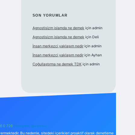
SON YORUMLAR
Agnostisizm islamda ne demek
için
admin
Agnostisizm islamda ne demek
için
Deli
İnsan merkezci yaklaşım nedir
için
admin
İnsan merkezci yaklaşım nedir
için
Ayhan
Çoğullaştırma ne demek TDK
için
admin
6 0 726
Telegram: @karabul
ermektedir. Bu nedenle, sitedeki içerikleri proaktif olarak denetleme