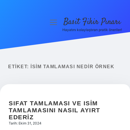
Basit Fikir Pınarı
menüyü
aç
Hayatını kolaylaştıran pratik öneriler!
Anasayfa
Gizlilik Politikası
Yasal Uyarı
ETIKET:
İSIM TAMLAMASI NEDIR ÖRNEK
Hakkımızda
SIFAT TAMLAMASI VE ISIM
TAMLAMASINI NASIL AYIRT
EDERIZ
Tarih: Ekim 31, 2024