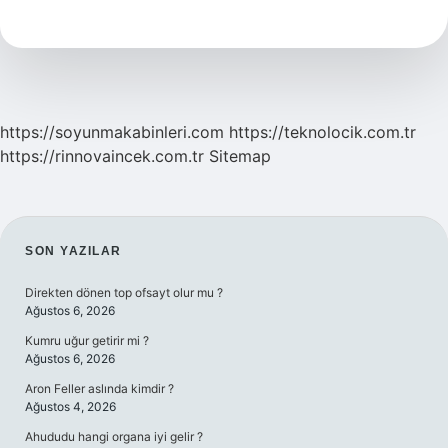
Ve
Isim
Tamlamasını
Nasıl
Ayırt
Ederiz
https://soyunmakabinleri.com
https://teknolocik.com.tr
https://rinnovaincek.com.tr
Sitemap
SIDEBAR
SON YAZILAR
Direkten dönen top ofsayt olur mu ?
Ağustos 6, 2026
Kumru uğur getirir mi ?
Ağustos 6, 2026
Aron Feller aslında kimdir ?
Ağustos 4, 2026
Ahududu hangi organa iyi gelir ?