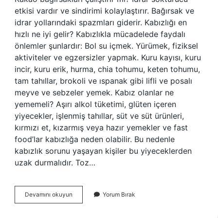
etkisi vardır ve sindirimi kolaylaştırır. Bağırsak ve
idrar yollarındaki spazmları giderir. Kabızlığı en
hızlı ne iyi gelir? Kabızlıkla mücadelede faydalı
önlemler şunlardır: Bol su içmek. Yürümek, fiziksel
aktiviteler ve egzersizler yapmak. Kuru kayısı, kuru
incir, kuru erik, hurma, chia tohumu, keten tohumu,
tam tahıllar, brokoli ve ıspanak gibi lifli ve posalı
meyve ve sebzeler yemek. Kabız olanlar ne
yememeli? Aşırı alkol tüketimi, glüten içeren
yiyecekler, işlenmiş tahıllar, süt ve süt ürünleri,
kırmızı et, kızarmış veya hazır yemekler ve fast
food’lar kabızlığa neden olabilir. Bu nedenle
kabızlık sorunu yaşayan kişiler bu yiyeceklerden
uzak durmalıdır. Toz…
Kakao
Devamını okuyun
Yorum Bırak
Kabızlığa
Iyi