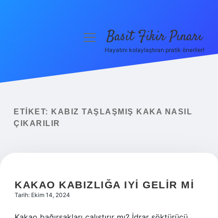
Basit Fikir Pınarı
menüyü
aç
Hayatını kolaylaştıran pratik öneriler!
Anasayfa
Gizlilik Politikası
Yasal Uyarı
ETIKET:
KABIZ TAŞLAŞMIŞ KAKA NASIL
ÇIKARILIR
Hakkımızda
KAKAO KABIZLIĞA IYI GELIR MI
Tarih: Ekim 14, 2024
Kakao bağırsakları çalıştırır mı? İdrar söktürücü