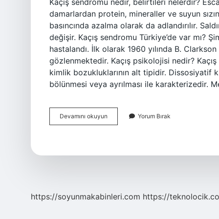
Kaçış sendromu nedir, belirtileri nelerdir? E
damarlardan protein, mineraller ve suyun sızı
basıncında azalma olarak da adlandırılır. Sald
değişir. Kaçış sendromu Türkiye’de var mı? Ş
hastalandı. İlk olarak 1960 yılında B. Clarkso
gözlenmektedir. Kaçış psikolojisi nedir? Kaçış
kimlik bozukluklarının alt tipidir. Dissosiyatif k
bölünmesi veya ayrılması ile karakterizedir. 
Kaçış
Devamını okuyun
Yorum Bırak
Sendromu
Hastalığı
Ne
Demek
https://soyunmakabinleri.com
https://teknolocik.c