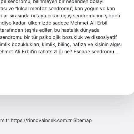
scape sendromu, bilinmeyen bir nedenden dolayı
ntısı ve “kılcal menfez sendromu”, kan yoğun ve kan
ırılar sırasında ortaya çıkan uçuş sendromunun şiddeti
imdiye kadar, ülkemizde sadece Mehmet Ali Erbil
n tarafından teşhis edilen bu hastalık dünyada
 sendromu bir tür psikolojik bozukluk ve dissosiyatif
imlik bozuklukları, kimlik, bilinç, hafıza ve kişinin algısı
Mehmet Ali Erbil’in rahatsızlığı ne? Escape sendromu…
om.tr
https://rinnovaincek.com.tr
Sitemap