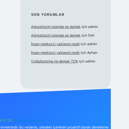
SON YORUMLAR
Agnostisizm islamda ne demek
için
admin
Agnostisizm islamda ne demek
için
Deli
İnsan merkezci yaklaşım nedir
için
admin
İnsan merkezci yaklaşım nedir
için
Ayhan
Çoğullaştırma ne demek TDK
için
admin
6 0 726
Telegram: @karabul
ermektedir. Bu nedenle, sitedeki içerikleri proaktif olarak denetleme