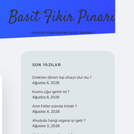
Basit Fikir Pınarı
Hayatını kolaylaştıran pratik öneriler!
elexbet yeni giriş
https://betc
SIDEBAR
SON YAZILAR
Direkten dönen top ofsayt olur mu ?
Ağustos 6, 2026
Kumru uğur getirir mi ?
Ağustos 6, 2026
Aron Feller aslında kimdir ?
Ağustos 4, 2026
Ahududu hangi organa iyi gelir ?
Ağustos 3, 2026