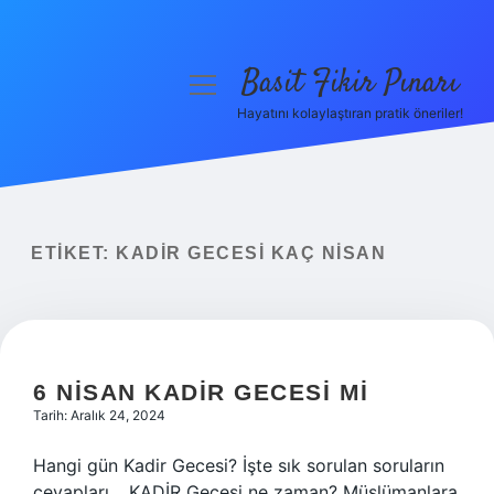
Basit Fikir Pınarı
menüyü
aç
Hayatını kolaylaştıran pratik öneriler!
Anasayfa
Gizlilik Politikası
Yasal Uyarı
ETIKET:
KADIR GECESI KAÇ NISAN
Hakkımızda
6 NISAN KADIR GECESI MI
Tarih: Aralık 24, 2024
Hangi gün Kadir Gecesi? İşte sık sorulan soruların
cevapları… KADİR Gecesi ne zaman? Müslümanlara