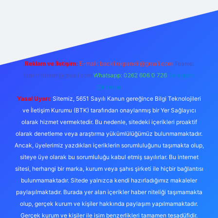
exbet yeni giriş
https://betcii.com/
betexper güncel adres
Reklam ve İletişim:
E-mail:
backlinkpaneli@gmail.com
Teams:
forumhizmeti@gmail.com
Whatsapp: 0262 606 0 726
Telegram:
@karabul
Yasal Uyarı:
Sitemiz, 5651 Sayılı Kanun gereğince Bilgi Teknolojileri
ve İletişim Kurumu (BTK) tarafından onaylanmış bir Yer Sağlayıcı
olarak hizmet vermektedir. Bu nedenle, sitedeki içerikleri proaktif
olarak denetleme veya araştırma yükümlülüğümüz bulunmamaktadır.
Ancak, üyelerimiz yazdıkları içeriklerin sorumluluğunu taşımakta olup,
siteye üye olarak bu sorumluluğu kabul etmiş sayılırlar. Bu internet
sitesi, herhangi bir marka, kurum veya şahıs şirketi ile hiçbir bağlantısı
bulunmamaktadır. Sitede yalnızca kendi hazırladığımız makaleler
paylaşılmaktadır. Burada yer alan içerikler haber niteliği taşımamakta
olup, gerçek kurum ve kişiler hakkında paylaşım yapılmamaktadır.
Gerçek kurum ve kişiler ile isim benzerlikleri tamamen tesadüfidir.