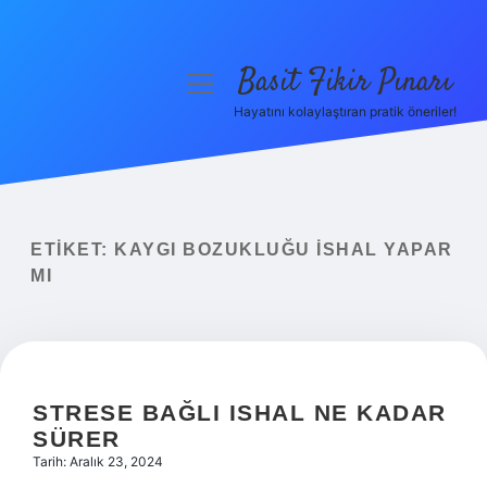
Basit Fikir Pınarı
menüyü
aç
Hayatını kolaylaştıran pratik öneriler!
Anasayfa
Gizlilik Politikası
Yasal Uyarı
ETIKET:
KAYGI BOZUKLUĞU ISHAL YAPAR
MI
Hakkımızda
STRESE BAĞLI ISHAL NE KADAR
SÜRER
Tarih: Aralık 23, 2024