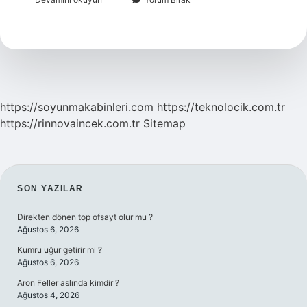
Bağlı
Ishal
Ne
Kadar
Sürer
https://soyunmakabinleri.com
https://teknolocik.com.tr
https://rinnovaincek.com.tr
Sitemap
SIDEBAR
SON YAZILAR
Direkten dönen top ofsayt olur mu ?
Ağustos 6, 2026
Kumru uğur getirir mi ?
Ağustos 6, 2026
Aron Feller aslında kimdir ?
Ağustos 4, 2026