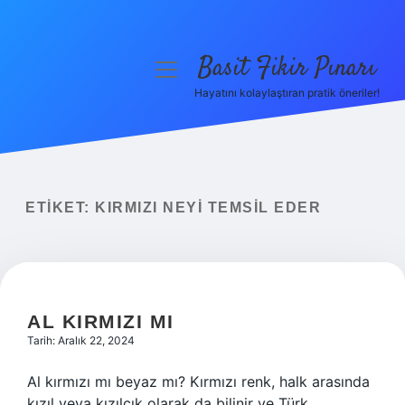
Basit Fikir Pınarı
menüyü
aç
Hayatını kolaylaştıran pratik öneriler!
Anasayfa
Gizlilik Politikası
Yasal Uyarı
ETIKET:
KIRMIZI NEYI TEMSIL EDER
Hakkımızda
AL KIRMIZI MI
Tarih: Aralık 22, 2024
Al kırmızı mı beyaz mı? Kırmızı renk, halk arasında
kızıl veya kızılcık olarak da bilinir ve Türk