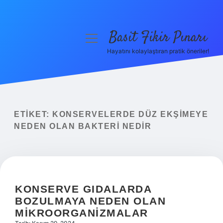
Basit Fikir Pınarı
menüyü
aç
Hayatını kolaylaştıran pratik öneriler!
Anasayfa
Gizlilik Politikası
Yasal Uyarı
ETIKET:
KONSERVELERDE DÜZ EKŞIMEYE
NEDEN OLAN BAKTERI NEDIR
Hakkımızda
KONSERVE GIDALARDA
BOZULMAYA NEDEN OLAN
MIKROORGANIZMALAR