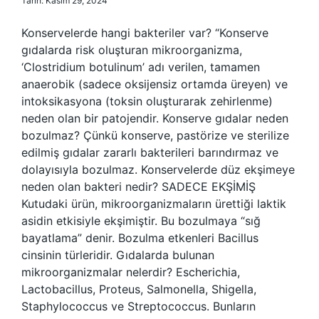
Tarih: Kasım 29, 2024
Konservelerde hangi bakteriler var? “Konserve
gıdalarda risk oluşturan mikroorganizma,
‘Clostridium botulinum’ adı verilen, tamamen
anaerobik (sadece oksijensiz ortamda üreyen) ve
intoksikasyona (toksin oluşturarak zehirlenme)
neden olan bir patojendir. Konserve gıdalar neden
bozulmaz? Çünkü konserve, pastörize ve sterilize
edilmiş gıdalar zararlı bakterileri barındırmaz ve
dolayısıyla bozulmaz. Konservelerde düz ekşimeye
neden olan bakteri nedir? SADECE EKŞİMİŞ
Kutudaki ürün, mikroorganizmaların ürettiği laktik
asidin etkisiyle ekşimiştir. Bu bozulmaya “sığ
bayatlama” denir. Bozulma etkenleri Bacillus
cinsinin türleridir. Gıdalarda bulunan
mikroorganizmalar nelerdir? Escherichia,
Lactobacillus, Proteus, Salmonella, Shigella,
Staphylococcus ve Streptococcus. Bunların