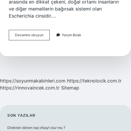
arasında en dikkat çekeni, doğal ortamı insanların
ve diğer memelilerin bağırsak sistemi olan
Escherichia cinsidir.…
Konserve
Devamını okuyun
Yorum Bırak
Gıdalarda
Bozulmaya
Neden
Olan
Mikroorganizmalar
https://soyunmakabinleri.com
https://teknolocik.com.tr
https://rinnovaincek.com.tr
Sitemap
SIDEBAR
SON YAZILAR
Direkten dönen top ofsayt olur mu ?