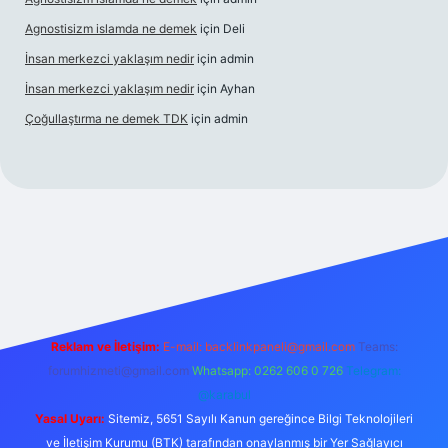
Agnostisizm islamda ne demek
için
Deli
İnsan merkezci yaklaşım nedir
için
admin
İnsan merkezci yaklaşım nedir
için
Ayhan
Çoğullaştırma ne demek TDK
için
admin
xbet yeni giriş
https://betcii.com/
betexper güncel adres
Reklam ve İletişim:
E-mail:
backlinkpaneli@gmail.com
Teams:
forumhizmeti@gmail.com
Whatsapp: 0262 606 0 726
Telegram:
@karabul
Yasal Uyarı:
Sitemiz, 5651 Sayılı Kanun gereğince Bilgi Teknolojileri
ve İletişim Kurumu (BTK) tarafından onaylanmış bir Yer Sağlayıcı