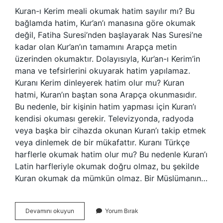
Kuran-ı Kerim meali okumak hatim sayılır mı? Bu
bağlamda hatim, Kur’an’ı manasına göre okumak
değil, Fatiha Suresi’nden başlayarak Nas Suresi’ne
kadar olan Kur’an’ın tamamını Arapça metin
üzerinden okumaktır. Dolayısıyla, Kur’an-ı Kerim’in
mana ve tefsirlerini okuyarak hatim yapılamaz.
Kuranı Kerim dinleyerek hatim olur mu? Kuran
hatmi, Kuran’ın baştan sona Arapça okunmasıdır.
Bu nedenle, bir kişinin hatim yapması için Kuran’ı
kendisi okuması gerekir. Televizyonda, radyoda
veya başka bir cihazda okunan Kuran’ı takip etmek
veya dinlemek de bir mükafattır. Kuranı Türkçe
harflerle okumak hatim olur mu? Bu nedenle Kuran’ı
Latin harfleriyle okumak doğru olmaz, bu şekilde
Kuran okumak da mümkün olmaz. Bir Müslümanın…
Kuran
Devamını okuyun
Yorum Bırak
Meali