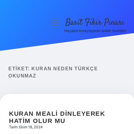
Basit Fikir Pınarı
menüyü
aç
Hayatını kolaylaştıran pratik öneriler!
Anasayfa
Gizlilik Politikası
Yasal Uyarı
ETIKET:
KURAN NEDEN TÜRKÇE
OKUNMAZ
Hakkımızda
KURAN MEALI DINLEYEREK
HATIM OLUR MU
Tarih: Ekim 18, 2024