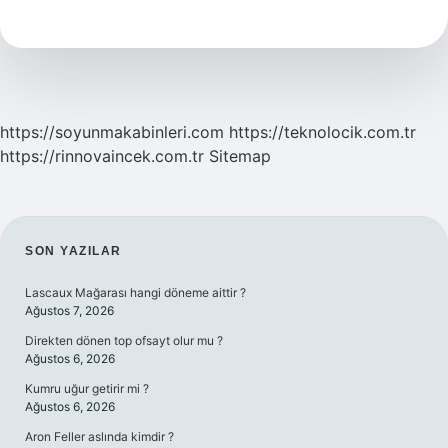
Dinleyerek
Hatim
Olur
Mu
https://soyunmakabinleri.com
https://teknolocik.com.tr
https://rinnovaincek.com.tr
Sitemap
SIDEBAR
SON YAZILAR
Lascaux Mağarası hangi döneme aittir ?
Ağustos 7, 2026
Direkten dönen top ofsayt olur mu ?
Ağustos 6, 2026
Kumru uğur getirir mi ?
Ağustos 6, 2026
Aron Feller aslında kimdir ?