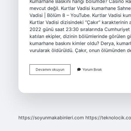
Kumarhane Baskını hangi bölümde? Casino Raid
mevcut değil. Kurtlar Vadisi kumarhane Sahne
Vadisi | Bölüm 8 – YouTube. Kurtlar Vadisi
Kurtlar Vadisi dizisindeki “Çakır” karakterini
2022 günü saat 23:30 sıralarında Cumhuriyet B
katılan ekipler, dizinin bölümlerinde görülen g
kumarhane baskını kimler oldu? Derya, kumar
vurularak öldürüldü. Çakır, onun ölümünden d
Kurtlar
Devamını okuyun
Yorum Bırak
Vadisi
Kumarhane
Baskını
Kaçıncı
Bölüm
https://soyunmakabinleri.com
https://teknolocik.c