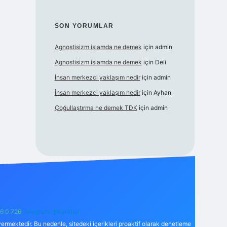
SON YORUMLAR
Agnostisizm islamda ne demek
için
admin
Agnostisizm islamda ne demek
için
Deli
İnsan merkezci yaklaşım nedir
için
admin
İnsan merkezci yaklaşım nedir
için
Ayhan
Çoğullaştırma ne demek TDK
için
admin
6 0 726
Telegram: @karabul
ermektedir. Bu nedenle, sitedeki içerikleri proaktif olarak denetleme