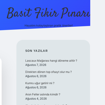
Basit Fikir Pınarı
Hayatını kolaylaştıran pratik öneriler!
elexbet yeni giriş
https://betci
SIDEBAR
SON YAZILAR
Lascaux Mağarası hangi döneme aittir ?
Ağustos 7, 2026
Direkten dönen top ofsayt olur mu ?
Ağustos 6, 2026
Kumru uğur getirir mi ?
Ağustos 6, 2026
Aron Feller aslında kimdir ?
Ağustos 4, 2026