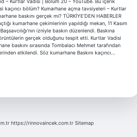
 – Kurtlar Vadisi | Bölüm 20 – YouTube. Bu içerik
si kaçıncı bölüm? Kumarhane açma tavsiyeleri – Kurtlar
 kumarhane baskını gerçek mi? TÜRKİYE’DEN HABERLER
n açtığı kumarhane çekimlerinin yapıldığı mekan, 11 Kasım
aşsavcılığı’nın izniyle baskın düzenlendi. Baskına
örüntülerin gerçek olduğunu tespit etti. Kurtlar Vadisi
hane baskını sırasında Tombalacı Mehmet tarafından
erinden etkilendi. Söz kumarhane Baskını kaçıncı…
om.tr
https://rinnovaincek.com.tr
Sitemap