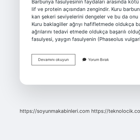
Barbunya fasulyesinin faydaları arasında kötü
lif ve protein açısından zengindir. Kuru barbun
kan şekeri seviyelerini dengeler ve bu da onu di
Kuru baklagiller ağrıyı hafifletmede oldukça baş
ağrılarını tedavi etmede oldukça başarılı old
fasulyesi, yaygın fasulyenin (Phaseolus vulgaris
Barbunya
Devamını okuyun
Yorum Bırak
Faydalı
Mı
https://soyunmakabinleri.com
https://teknolocik.c