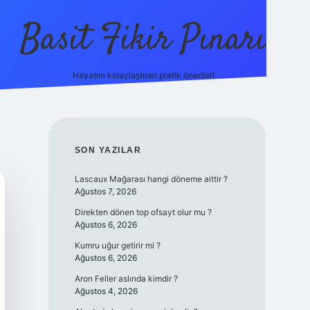
Basit Fikir Pınarı
Hayatını kolaylaştıran pratik öneriler!
elexbet yeni giriş
https://
SIDEBAR
SON YAZILAR
Lascaux Mağarası hangi döneme aittir ?
Ağustos 7, 2026
Direkten dönen top ofsayt olur mu ?
Ağustos 6, 2026
Kumru uğur getirir mi ?
Ağustos 6, 2026
Aron Feller aslında kimdir ?
Ağustos 4, 2026