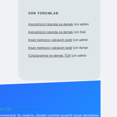
SON YORUMLAR
Agnostisizm islamda ne demek
için
admin
Agnostisizm islamda ne demek
için
Deli
İnsan merkezci yaklaşım nedir
için
admin
İnsan merkezci yaklaşım nedir
için
Ayhan
Çoğullaştırma ne demek TDK
için
admin
6 0 726
Telegram: @karabul
ermektedir. Bu nedenle, sitedeki içerikleri proaktif olarak denetleme