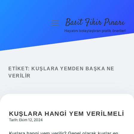
Basit Fikir Pınarı
menüyü
aç
Hayatını kolaylaştıran pratik öneriler!
Anasayfa
Gizlilik Politikası
Yasal Uyarı
ETIKET:
KUŞLARA YEMDEN BAŞKA NE
VERILIR
Hakkımızda
KUŞLARA HANGI YEM VERILMELI
Tarih: Ekim 12, 2024
Kuşlara hangi yem verilir? Genel olarak kuşlar en