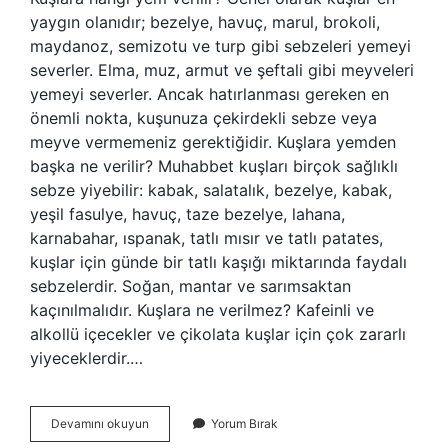
yaygın olanıdır; bezelye, havuç, marul, brokoli,
maydanoz, semizotu ve turp gibi sebzeleri yemeyi
severler. Elma, muz, armut ve şeftali gibi meyveleri
yemeyi severler. Ancak hatırlanması gereken en
önemli nokta, kuşunuza çekirdekli sebze veya
meyve vermemeniz gerektiğidir. Kuşlara yemden
başka ne verilir? Muhabbet kuşları birçok sağlıklı
sebze yiyebilir: kabak, salatalık, bezelye, kabak,
yeşil fasulye, havuç, taze bezelye, lahana,
karnabahar, ıspanak, tatlı mısır ve tatlı patates,
kuşlar için günde bir tatlı kaşığı miktarında faydalı
sebzelerdir. Soğan, mantar ve sarımsaktan
kaçınılmalıdır. Kuşlara ne verilmez? Kafeinli ve
alkollü içecekler ve çikolata kuşlar için çok zararlı
yiyeceklerdir.…
Kuşlara
Devamını okuyun
Yorum Bırak
Hangi